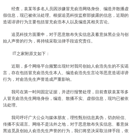
经查，袁某等多名人员因涉嫌冒充俞浩网络身份、编造并散播虚
假信息，现已被依法处理。根据追觅科技监察部披露的信息，近期的
造谣诽谤行为主要包括冒充俞浩本人以及编造其相关言论。
追觅科技方面重申，对于恶意散布失实信息及蓄意抹黑企业与创
始人声誉的行为，将持续采取法律手段追究责任。
IT之家附原文如下：
近期，多个网络平台频繁出现针对我司创始人俞浩先生的不实谣
言，存在包括冒充俞浩先生本人、编造俞浩先生言论等恶意造谣诽谤
行为，对俞浩先生声誉造成严重影响。
我司在第一时间固定证据，并进行报警处理，目前查获袁某等多
人冒充俞浩先生网络身份，编造、散播不实、虚假信息，现均已被依
法处理。
我司呼吁广大公众与媒体朋友，理性甄别信息真伪，切勿轻信、
传播不实谣言。网络不是法外之地，对于恶意散布失实信息、蓄意抹
黑追觅及创始人俞浩先生声誉的行为，我们将坚决采取法律手段，依