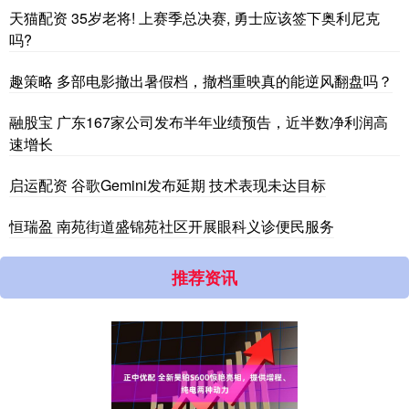
天猫配资 35岁老将! 上赛季总决赛, 勇士应该签下奥利尼克
吗?
趣策略 多部电影撤出暑假档，撤档重映真的能逆风翻盘吗？
融股宝 广东167家公司发布半年业绩预告，近半数净利润高
速增长
启运配资 谷歌Gemini发布延期 技术表现未达目标
恒瑞盈 南苑街道盛锦苑社区开展眼科义诊便民服务
推荐资讯