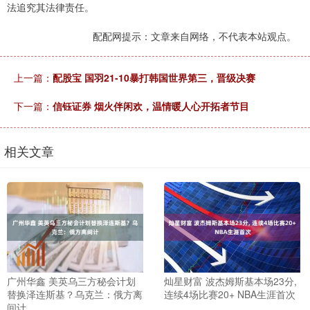
法追究其法律责任。
配配网提示：文章来自网络，不代表本站观点。
上一篇：
配股宝 国羽21-10暴打韩国世界第三，晋级决赛
下一篇：
信钰证券 烟火伴闲欢，温情暖人心开拓者节目
相关文章
广州华鑫 美英乌三方秘会计划
灿星财富 波杰姆斯基本场23分,
替换泽连斯基？乌克兰：俄方离
连续4场比赛20+ NBA生涯首次
间计