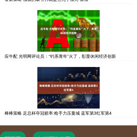
应牛配 光明网评论员：“钓系青年”火了，彰显休闲经济创新
棒棒策略 足总杯夺冠赔率:枪手力压曼城 蓝军第3红军第4