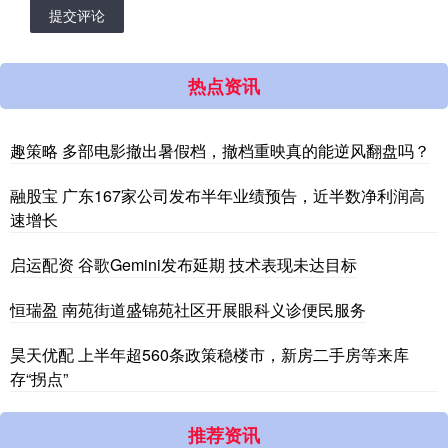
提交评论
热点资讯
趣策略 多部电影撤出暑假档，撤档重映真的能逆风翻盘吗？
融股宝 广东167家公司发布半年业绩预告，近半数净利润高
速增长
启运配资 谷歌Gemini发布延期 技术表现未达目标
恒瑞盈 南苑街道盛锦苑社区开展眼科义诊便民服务
昊天优配 上半年超560条政策稳楼市，新房二手房等来库
存“拐点”
推荐资讯