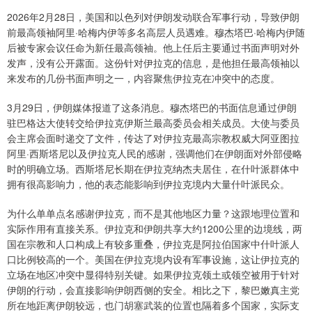
2026年2月28日，美国和以色列对伊朗发动联合军事行动，导致伊朗
前最高领袖阿里·哈梅内伊等多名高层人员遇难。穆杰塔巴·哈梅内伊随
后被专家会议任命为新任最高领袖。他上任后主要通过书面声明对外
发声，没有公开露面。这份针对伊拉克的信息，是他担任最高领袖以
来发布的几份书面声明之一，内容聚焦伊拉克在冲突中的态度。
3月29日，伊朗媒体报道了这条消息。穆杰塔巴的书面信息通过伊朗
驻巴格达大使转交给伊拉克伊斯兰最高委员会相关成员。大使与委员
会主席会面时递交了文件，传达了对伊拉克最高宗教权威大阿亚图拉
阿里·西斯塔尼以及伊拉克人民的感谢，强调他们在伊朗面对外部侵略
时的明确立场。西斯塔尼长期在伊拉克纳杰夫居住，在什叶派群体中
拥有很高影响力，他的表态能影响到伊拉克境内大量什叶派民众。
为什么单单点名感谢伊拉克，而不是其他地区力量？这跟地理位置和
实际作用有直接关系。伊拉克和伊朗共享大约1200公里的边境线，两
国在宗教和人口构成上有较多重叠，伊拉克是阿拉伯国家中什叶派人
口比例较高的一个。美国在伊拉克境内设有军事设施，这让伊拉克的
立场在地区冲突中显得特别关键。如果伊拉克领土或领空被用于针对
伊朗的行动，会直接影响伊朗西侧的安全。相比之下，黎巴嫩真主党
所在地距离伊朗较远，也门胡塞武装的位置也隔着多个国家，实际支