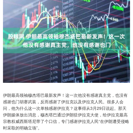
伊朗最高领袖穆杰塔巴最新发声！这一次他没有感谢真主党，也没有
感谢也门胡赛武装，反而感谢了伊拉克以及伊拉克人民。很多人会
问，他为什么这一次单独感谢伊拉克？这事得从3月29日说起。那天
伊朗媒体放出消息，穆杰塔巴通过伊朗驻伊拉克大使，给伊拉克最高
宗教权威西斯塔尼带了个口信，专门感谢伊拉克人民“在伊朗遭受侵略
时采取的明确立场”。