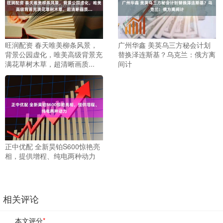
旺润配资 春天唯美柳条风景，
广州华鑫 美英乌三方秘会计划
背景公园虚化，唯美高级背景充
替换泽连斯基？乌克兰：俄方离
满花草树木草，超清晰画质...
间计
正中优配 全新昊铂S600惊艳亮
相，提供增程、纯电两种动力
相关评论
本文评分
*