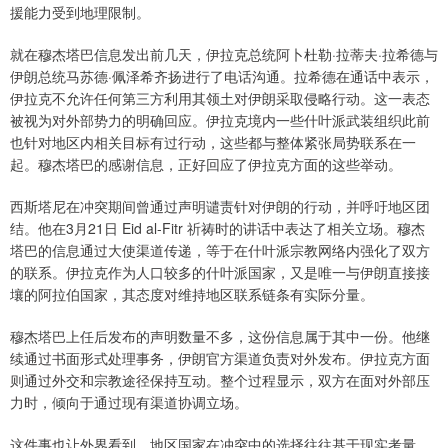
援能力受到地理限制。
就在穆杰塔巴信息发出前几天，伊拉克总统阿卜杜勒·拉蒂夫·拉希德与
伊朗总统马苏德·佩泽希齐扬进行了电话沟通。拉希德在通话中表示，
伊拉克不允许任何第三方利用其领土对伊朗采取侵略行动。这一表态
被视为对外部势力的明确回应。伊拉克境内一些什叶派武装组织此前
也针对地区内相关目标有过行动，这些都与整体紧张局势联系在一
起。穆杰塔巴的感谢信息，正好回应了伊拉克方面的这些举动。
西斯塔尼在冲突期间曾通过声明谴责针对伊朗的行动，并呼吁地区团
结。他在3月21日 Eid al-Fitr 祈祷时的讲话中表达了相关立场。穆杰
塔巴的信息通过大使渠道传递，等于在什叶派宗教网络内强化了双方
的联系。伊拉克作为人口较多的什叶派国家，又是唯一与伊朗直接接
壤的阿拉伯国家，其态度对维持地区联系链条有实际分量。
穆杰塔巴上任后发布的声明数量不多，这份信息属于其中一份。他继
续通过书面形式处理事务，伊朗官方渠道负责对外发布。伊拉克方面
则通过外交和宗教途径保持互动。整个过程显示，双方在面对外部压
力时，倾向于通过现有渠道协调立场。
这件事也让外界看到，地区国家在冲突中的选择往往基于现实考量。