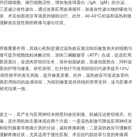
巨噬细胞、淋巴细胞活性，增加免疫球蛋白（IgA、IgM）的分泌，
三是减少炎性渗出，通过改善肛周血液循环，加速炎性渗出物的吸收与
、术后创面炎症等场景的辅助治疗。此外，40-43℃的温和温热刺激
缓解炎症急性期的疼痛与渗出症状。
挥着重要作用，其核心机制是通过温热效应激活组织修复相关的细胞与
激可提升细胞线粒体酶活性，加快三磷酸腺苷（ATP）合成，促进肛周
胶原蛋白，促进肉芽组织生长，填补创面缺损，加速创面愈合，同时促
景的护理与修复。研究表明，红外热疗可使局部组织代谢率提升13%/
痕性狭窄的发生风险，提升修复质量。此外，温热效应可促进血管内
完善肛周组织的血液供应，为组织修复提供持续的营养支持，这与肛瘘术
床研究结果一致。
状之一，其产生与肛周神经末梢受到炎症刺激、机械压迫密切相关。红
痛，其作用机制主要体现在两个方面：一是温热刺激可降低肛周神经末
制前列腺素等致痛介质的分泌，减轻疼痛刺激；二是温热效应可缓解肛
缓解疼痛症状，尤其适用于慢性肛裂、术后括约肌痉挛引发的疼痛调