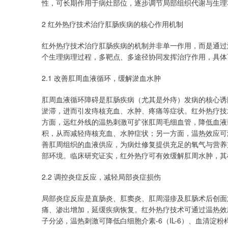
性，可长期作用于病灶部位，逐步调节局部组织代谢与生理
2 红外热疗技术治疗肛肠疾病的核心作用机制
红外热疗技术治疗肛肠疾病的机制并非单一作用，而是通过
个生理病理过程，多靶点、多途径协同发挥治疗作用，具体
2.1 改善肛周血液循环，缓解淤血水肿
肛周血液循环障碍是肛肠疾病（尤其是外痔）发病的核心诱
淤滞，进而引发痔核充血、水肿、疼痛等症状。红外热疗技
方面，远红外线的温热刺激可扩张肛周毛细血管，降低血液
积，从而减轻痔核充血、水肿症状；另一方面，温热效应可
善肛周组织的血液供应，为病灶修复提供充足的氧气与营养
部环境。临床研究证实，红外热疗可有效缓解肛周水肿，其
2.2 调控炎症反应，减轻局部炎症损伤
局部炎症反应是直肠炎、肛窦炎、肛周湿疹及肛肠术后创面
痛、渗出增加，延缓疾病恢复。红外热疗技术可通过温热效
子分泌，温热刺激可降低白细胞介素-6（IL-6）、血清淀