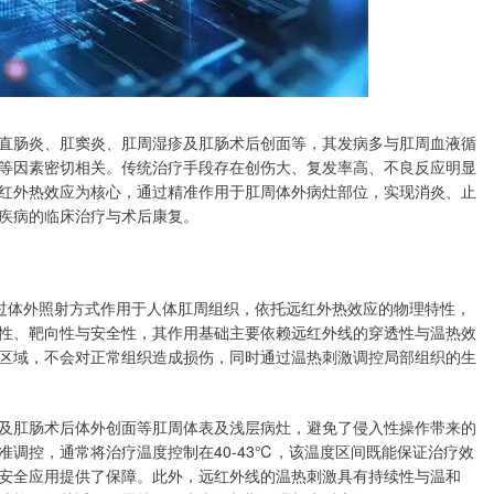
直肠炎、肛窦炎、肛周湿疹及肛肠术后创面等，其发病多与肛周血液循
等因素密切相关。传统治疗手段存在创伤大、复发率高、不良反应明显
红外热效应为核心，通过精准作用于肛周体外病灶部位，实现消炎、止
疾病的临床治疗与术后康复。
通过体外照射方式作用于人体肛周组织，依托远红外热效应的物理特性，
性、靶向性与安全性，其作用基础主要依赖远红外线的穿透性与温热效
区域，不会对正常组织造成损伤，同时通过温热刺激调控局部组织的生
及肛肠术后体外创面等肛周体表及浅层病灶，避免了侵入性操作带来的
调控，通常将治疗温度控制在40-43℃，该温度区间既能保证治疗效
安全应用提供了保障。此外，远红外线的温热刺激具有持续性与温和