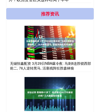
推荐资讯
无锡恒鑫配资 3月29日NBA爆冷夜: 马刺8连胜锁西部
前二, 76人逆转黑马, 活塞残阵狂胜森林狼