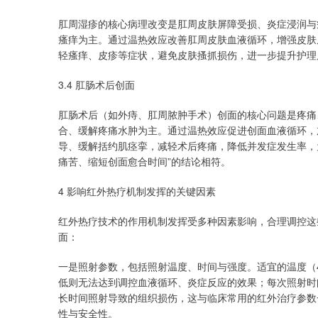
肛周湿疹的核心病理改变是肛周皮肤屏障受损、炎症浸润与
瘙痒为主。通过温热效应改善肛周皮肤血液循环，增强皮肤
轻瘙痒、皮疹等症状，避免皮肤搔抓损伤，进一步提升护理
3.4 肛肠术后创面
肛肠术后（如外痔、肛周脓肿手术）创面的核心问题是疼痛
合、缓解疼痛水肿为主。通过温热效应促进创面血液循环，
导、缓解括约肌痉挛，减轻术后疼痛，降低并发症发生率，
痛苦、缩短创面愈合时间”的结论相符。
4 影响红外热疗机制发挥的关键因素
红外热疗技术的作用机制发挥受多种因素影响，合理调控这
面：
一是照射参数，包括照射温度、时间与强度。适宜的温度（4
低则无法达到调控血液循环、炎症反应的效果；每次照射时间
长时间照射导致的组织损伤，这与临床常用的红外治疗参数
性与安全性。