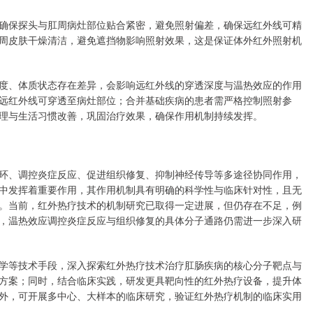
确保探头与肛周病灶部位贴合紧密，避免照射偏差，确保远红外线可精
周皮肤干燥清洁，避免遮挡物影响照射效果，这是保证体外红外照射机
度、体质状态存在差异，会影响远红外线的穿透深度与温热效应的作用
远红外线可穿透至病灶部位；合并基础疾病的患者需严格控制照射参
理与生活习惯改善，巩固治疗效果，确保作用机制持续发挥。
环、调控炎症反应、促进组织修复、抑制神经传导等多途径协同作用，
中发挥着重要作用，其作用机制具有明确的科学性与临床针对性，且无
。当前，红外热疗技术的机制研究已取得一定进展，但仍存在不足，例
，温热效应调控炎症反应与组织修复的具体分子通路仍需进一步深入研
学等技术手段，深入探索红外热疗技术治疗肛肠疾病的核心分子靶点与
方案；同时，结合临床实践，研发更具靶向性的红外热疗设备，提升体
外，可开展多中心、大样本的临床研究，验证红外热疗机制的临床实用