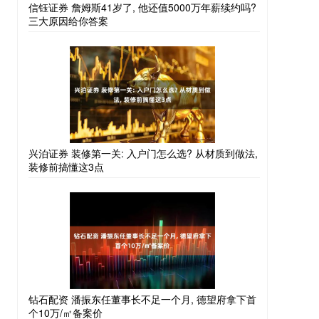
信钰证券 詹姆斯41岁了, 他还值5000万年薪续约吗?
三大原因给你答案
兴泊证券 装修第一关: 入户门怎么选? 从材质到做法,
装修前搞懂这3点
钻石配资 潘振东任董事长不足一个月, 德望府拿下首
个10万/㎡备案价