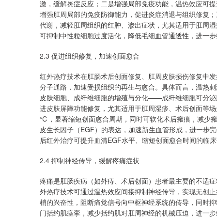
激，缓解炎症反应；二是增强局部免疫功能，温热效应可提升
增强肛周局部的免疫防御能力，促进炎症消退与组织修复；
代谢，减轻肛周组织的红肿、渗出症状，尤其适用于肛周湿疹
可抑制中性粒细胞过度活化，降低毛细血管通透性，进一步
2.3 促进组织修复，加速创面愈合
红外热疗技术在肛肠术后创面修复、肛周皮肤损伤修复中发
分子通路，加速受损组织的再生与愈合。具体而言，温热刺
皮肤细胞、成纤维细胞的增殖与分化——成纤维细胞可分泌
进皮肤屏障功能修复，尤其适用于肛周湿疹、术后创面等场
℃，显著缩短创面愈合周期，同时可软化术后瘢痕，减少瘢
皮生长因子（EGF）的表达，加速新生血管形成，进一步
后红外治疗可提升血清EGF水平、缩短创面愈合时间的临
2.4 抑制神经传导，缓解疼痛症状
疼痛是肛肠疾病（如外痔、术后创面）患者最主要的不适症
外热疗技术可通过温热效应间接抑制神经传导，实现无创止
梢的兴奋性，阻断痛觉信号向中枢神经系统的传导，同时抑
门括约肌痉挛，减少括约肌对肛周神经的机械压迫，进一步