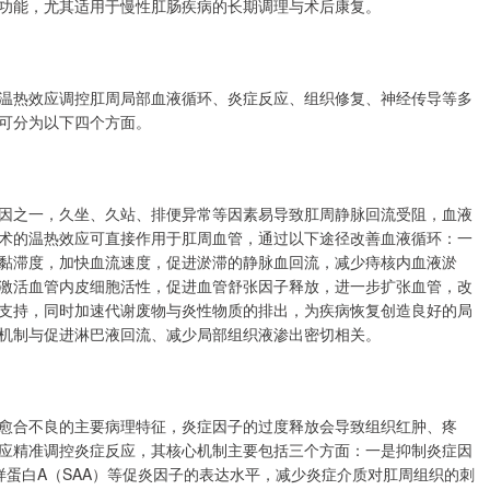
功能，尤其适用于慢性肛肠疾病的长期调理与术后康复。
温热效应调控肛周局部血液循环、炎症反应、组织修复、神经传导等多
可分为以下四个方面。
因之一，久坐、久站、排便异常等因素易导致肛周静脉回流受阻，血液
术的温热效应可直接作用于肛周血管，通过以下途径改善血液循环：一
黏滞度，加快血流速度，促进淤滞的静脉血回流，减少痔核内血液淤
激活血管内皮细胞活性，促进血管舒张因子释放，进一步扩张血管，改
支持，同时加速代谢废物与炎性物质的排出，为疾病恢复创造良好的局
机制与促进淋巴液回流、减少局部组织液渗出密切相关。
愈合不良的主要病理特征，炎症因子的过度释放会导致组织红肿、疼
应精准调控炎症反应，其核心机制主要包括三个方面：一是抑制炎症因
粉样蛋白A（SAA）等促炎因子的表达水平，减少炎症介质对肛周组织的刺