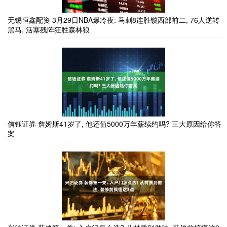
无锡恒鑫配资 3月29日NBA爆冷夜: 马刺8连胜锁西部前二, 76人逆转
黑马, 活塞残阵狂胜森林狼
信钰证券 詹姆斯41岁了, 他还值5000万年薪续约吗? 三大原因给你答
案