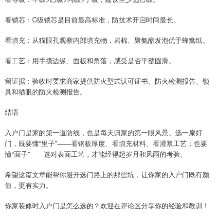
看锁芯：C级锁芯是目前最高标准，防技术开启时间最长。
看填充：从猫眼孔观察内部填充物，岩棉、聚氨酯发泡优于蜂窝纸。
看工艺：用手摸边缘、面板和角落，感受是否平整圆滑。
留证据：验收时要求商家提供防火型式认可证书、防火检测报告、锁
具和猫眼的防火检测报告。
结语
入户门是家的第一道防线，也是每天归家的第一眼风景。选一扇好
门，既要懂“里子”——看钢板厚度、看填充材料、看灌浆工艺；也要
懂“面子”——选对表面工艺，才能经得起岁月和风雨的考验。
希望这篇文章能帮你避开选门路上的那些坑，让你家的入户门既有颜
值，更有实力。
你家装修时入户门是怎么选的？欢迎在评论区分享你的经验和教训！