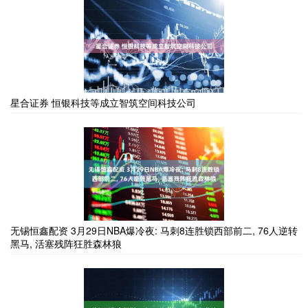
星合证券 恒银科技等成立智筑空间科技公司
无锡恒鑫配资 3月29日NBA爆冷夜: 马刺8连胜锁西部前二, 76人逆转
黑马, 活塞残阵狂胜森林狼