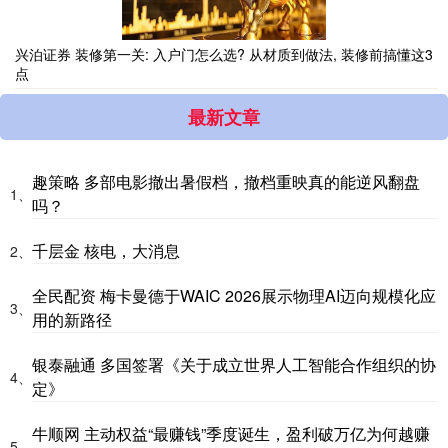
兴泊证券 装修第一关: 入户门怎么选? 从材质到做法, 装修前搞懂这3
点
最新文章
趣策略 多部电影撤出暑假档，撤档重映真的能逆风翻盘
1、
吗？
千层金 核电，大消息
2、
全民配资 梅卡曼德于WAIC 2026展示物理AI迈向规模化应
3、
用的新路径
银泰融通 多国签署《关于成立世界人工智能合作组织的协
4、
定》
牛顺网 主动权益“最赚钱”季度诞生，盈利破万亿为何越赚
5、