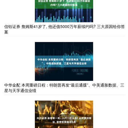
信钰证券 詹姆斯41岁了, 他还值5000万年薪续约吗? 三大原因给你答
案
中华金配 本周重磅日程：特朗普再发“最后通牒”、中美通胀数据、三
星与天孚通信业绩