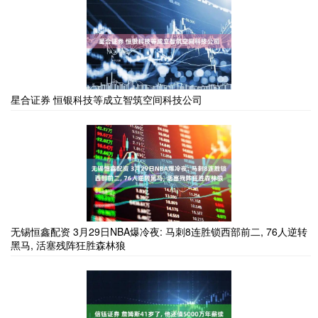
星合证券 恒银科技等成立智筑空间科技公司
无锡恒鑫配资 3月29日NBA爆冷夜: 马刺8连胜锁西部前二, 76人逆转
黑马, 活塞残阵狂胜森林狼