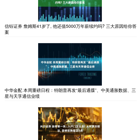
信钰证券 詹姆斯41岁了, 他还值5000万年薪续约吗? 三大原因给你答
案
中华金配 本周重磅日程：特朗普再发“最后通牒”、中美通胀数据、三
星与天孚通信业绩