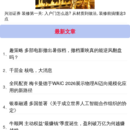
兴泊证券 装修第一关: 入户门怎么选? 从材质到做法, 装修前搞懂这3
点
最新文章
趣策略 多部电影撤出暑假档，撤档重映真的能逆风翻盘
1、
吗？
千层金 核电，大消息
2、
全民配资 梅卡曼德于WAIC 2026展示物理AI迈向规模化应
3、
用的新路径
银泰融通 多国签署《关于成立世界人工智能合作组织的协
4、
定》
牛顺网 主动权益“最赚钱”季度诞生，盈利破万亿为何越赚
5、