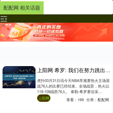
配配网 相关话题
上阳网 希罗: 我们在努力跳出附加赛区, 每年这个时候一切皆有可能
虎扑03月31日讯今天NBA常规赛热火主场迎
战76人的比赛已经结束。全场战罢，热火以
119-109战胜76人。 泰勒-希罗赛后采
访：“我不想说我们是附加赛之王，....
上阳网
查看：
169
分类：
配配网