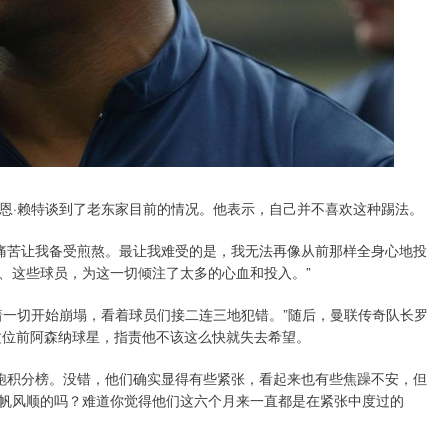
射手伊恩·赖特谈到了老东家目前的情况。他表示，自己并不喜欢这种踢法。
种痛苦让我备受煎熬。最让我难受的是，我无法再像从前那样全身心地投
、这些球员，为这一切倾注了太多的心血和投入。”
着一切开始崩塌，看着球员们接二连三地犯错。”随后，曼联传奇队长罗
这位前阿森纳球星，指责他不该这么快就失去希望。
领跑积分榜。没错，他们确实显得有些紧张，看起来也有些焦躁不安，但
帆风顺的吗？难道你觉得他们这六个月来一直都是在紧张中度过的