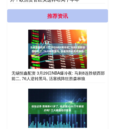
推荐资讯
无锡恒鑫配资 3月29日NBA爆冷夜: 马刺8连胜锁西部
前二, 76人逆转黑马, 活塞残阵狂胜森林狼