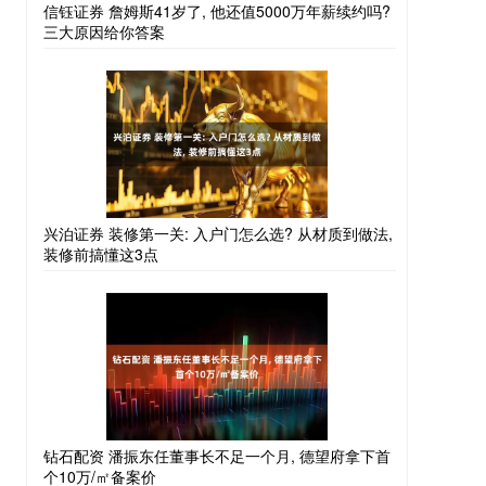
信钰证券 詹姆斯41岁了, 他还值5000万年薪续约吗?
三大原因给你答案
兴泊证券 装修第一关: 入户门怎么选? 从材质到做法,
装修前搞懂这3点
钻石配资 潘振东任董事长不足一个月, 德望府拿下首
个10万/㎡备案价