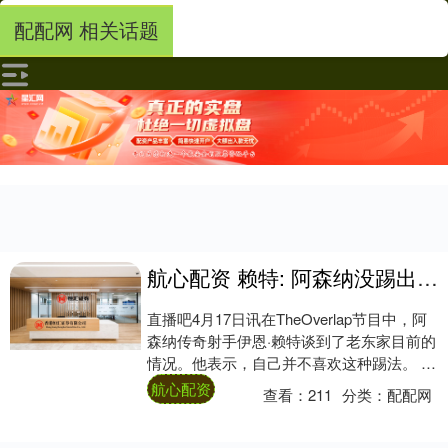
配配网 相关话题
航心配资 赖特: 阿森纳没踢出让人确信能击败对手的足球, 我不喜欢这种踢法
直播吧4月17日讯在TheOverlap节目中，阿
森纳传奇射手伊恩·赖特谈到了老东家目前的
情况。他表示，自己并不喜欢这种踢法。 伊
恩·赖特这样谈道：“看着这些比....
航心配资
查看：
211
分类：
配配网