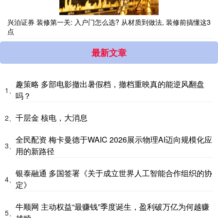
兴泊证券 装修第一关: 入户门怎么选? 从材质到做法, 装修前搞懂这3
点
最新文章
趣策略 多部电影撤出暑假档，撤档重映真的能逆风翻盘
1、
吗？
千层金 核电，大消息
2、
全民配资 梅卡曼德于WAIC 2026展示物理AI迈向规模化应
3、
用的新路径
银泰融通 多国签署《关于成立世界人工智能合作组织的协
4、
定》
牛顺网 主动权益“最赚钱”季度诞生，盈利破万亿为何越赚
5、