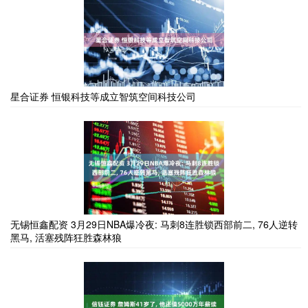
星合证券 恒银科技等成立智筑空间科技公司
无锡恒鑫配资 3月29日NBA爆冷夜: 马刺8连胜锁西部前二, 76人逆转
黑马, 活塞残阵狂胜森林狼