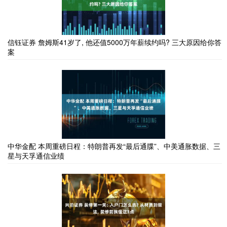
信钰证券 詹姆斯41岁了, 他还值5000万年薪续约吗? 三大原因给你答
案
中华金配 本周重磅日程：特朗普再发“最后通牒”、中美通胀数据、三
星与天孚通信业绩