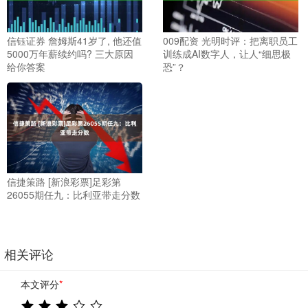
信钰证券 詹姆斯41岁了, 他还值
009配资 光明时评：把离职员工
5000万年薪续约吗? 三大原因
训练成AI数字人，让人“细思极
给你答案
恐”？
信捷策路 [新浪彩票]足彩第
26055期任九：比利亚带走分数
相关评论
本文评分
*