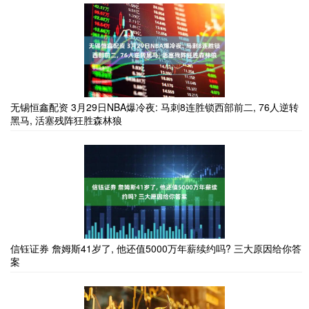
无锡恒鑫配资 3月29日NBA爆冷夜: 马刺8连胜锁西部前二, 76人逆转
黑马, 活塞残阵狂胜森林狼
信钰证券 詹姆斯41岁了, 他还值5000万年薪续约吗? 三大原因给你答
案