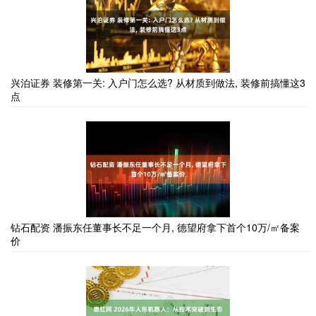
兴泊证券 装修第一关: 入户门怎么选? 从材质到做法, 装修前搞懂这3
点
钻石配资 潘振东任董事长不足一个月, 德望府拿下首个10万/㎡备案
价