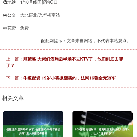
🚇地铁：1/10号线国贸站G口
🚌公交：大北窑北/光华桥南站
🎫花费：免费
配配网提示：文章来自网络，不代表本站观点。
上一篇：
顺策略 大佬们酒局后半场不去KTV了，他们到底去哪
了？
下一篇：
牛道配资 19岁小将掀翻德约，法网16强全无冠军
相关文章