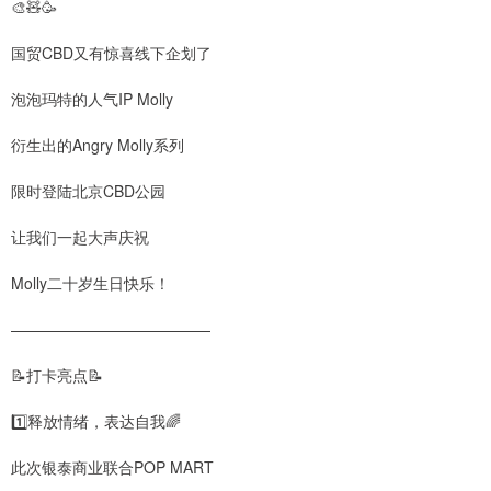
🎨🧸🥳
国贸CBD又有惊喜线下企划了
泡泡玛特的人气IP Molly
衍生出的Angry Molly系列
限时登陆北京CBD公园
让我们一起大声庆祝
Molly二十岁生日快乐！
—————————————
📝打卡亮点📝
1️⃣释放情绪，表达自我🌈
此次银泰商业联合POP MART