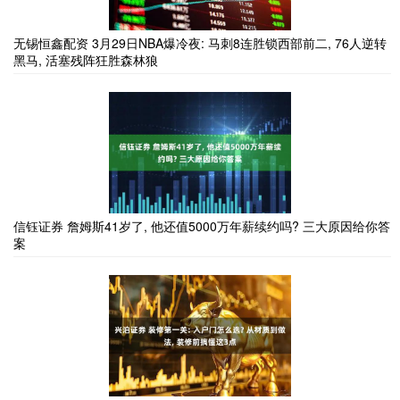
无锡恒鑫配资 3月29日NBA爆冷夜: 马刺8连胜锁西部前二, 76人逆转
黑马, 活塞残阵狂胜森林狼
信钰证券 詹姆斯41岁了, 他还值5000万年薪续约吗? 三大原因给你答
案