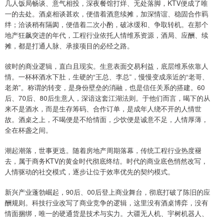
几人饭局畅谈、意气相投，深夜餐馆打烊、无处落脚，KTV便成了唯
一的去处。酒桌相谈甚欢，便借着酒意续摊，加深情谊、稳固合作羁
绊；洽谈稍有隔阂，便借着二次小酌，破冰缓和、争取转机。在那个
地产狂飙突进的年代，工程行业依托人情维系资源，酒局、应酬、续
摊，都是打通人脉、承接项目的必经之路。
彼时的商业逻辑，直白且现实。生意表面交易利益，底层维系依靠人
情。一杯杯酒水下肚，生硬的“王总、李总”，慢慢变成亲近的“老哥、
老弟”。称谓的转变，是身份壁垒的消融，也是信任关系的搭建。60
后、70后、80后生意人，深谙这套江湖法则。于他们而言，喝下的从
来不是酒水，而是生存筹码、合作订单，是成年人绕不开的人情世
故。酒桌之上，不喝便是不给情面，少饮便是诚意不足，人情厚薄，
全在杯盏之间。
潮起潮落，世事更迭。随着房地产周期落幕，传统工程行业热度褪
去，属于商务KTV的黄金时代彻底终结。时代的商业底色悄然改写，
人情驱动的社交模式，逐步让位于效率优先的契约模式。
新兴产业蓬勃崛起，90后、00后登上商业舞台，彻底打破了陈旧的应
酬规则。科技行业改写了商业竞争的逻辑，这里没有酒桌博弈，没有
情面捆绑，唯一的硬通货是技术与实力。大疆无人机、宇树机器人、