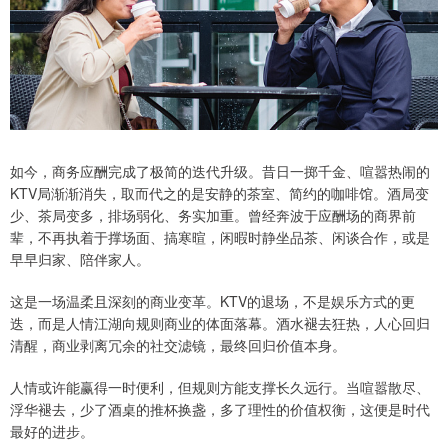
如今，商务应酬完成了极简的迭代升级。昔日一掷千金、喧嚣热闹的
KTV局渐渐消失，取而代之的是安静的茶室、简约的咖啡馆。酒局变
少、茶局变多，排场弱化、务实加重。曾经奔波于应酬场的商界前
辈，不再执着于撑场面、搞寒暄，闲暇时静坐品茶、闲谈合作，或是
早早归家、陪伴家人。
这是一场温柔且深刻的商业变革。KTV的退场，不是娱乐方式的更
迭，而是人情江湖向规则商业的体面落幕。酒水褪去狂热，人心回归
清醒，商业剥离冗余的社交滤镜，最终回归价值本身。
人情或许能赢得一时便利，但规则方能支撑长久远行。当喧嚣散尽、
浮华褪去，少了酒桌的推杯换盏，多了理性的价值权衡，这便是时代
最好的进步。