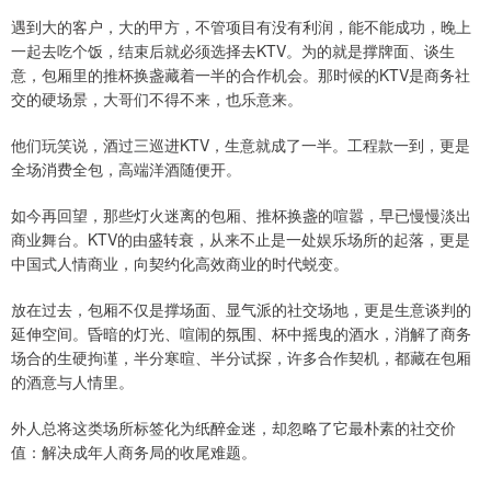
遇到大的客户，大的甲方，不管项目有没有利润，能不能成功，晚上
一起去吃个饭，结束后就必须选择去KTV。为的就是撑牌面、谈生
意，包厢里的推杯换盏藏着一半的合作机会。那时候的KTV是商务社
交的硬场景，大哥们不得不来，也乐意来。
他们玩笑说，酒过三巡进KTV，生意就成了一半。工程款一到，更是
全场消费全包，高端洋酒随便开。
如今再回望，那些灯火迷离的包厢、推杯换盏的喧嚣，早已慢慢淡出
商业舞台。KTV的由盛转衰，从来不止是一处娱乐场所的起落，更是
中国式人情商业，向契约化高效商业的时代蜕变。
放在过去，包厢不仅是撑场面、显气派的社交场地，更是生意谈判的
延伸空间。昏暗的灯光、喧闹的氛围、杯中摇曳的酒水，消解了商务
场合的生硬拘谨，半分寒暄、半分试探，许多合作契机，都藏在包厢
的酒意与人情里。
外人总将这类场所标签化为纸醉金迷，却忽略了它最朴素的社交价
值：解决成年人商务局的收尾难题。