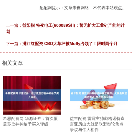
配配网提示：文章来自网络，不代表本站观点。
上一篇：
益阳指 特变电工(600089SH)：暂无扩大工业硅产能的计
划
下一篇：
满江红配资 CBD大草坪被Molly占领了！限时两个月
相关文章
希恩配资网 华源证券：首次覆
益丰配资 雷霆主帅戴格诺特直
盖苏盐井神给予买入评级
言亚历山大就是联盟舆论焦点,
争议与伟大相伴