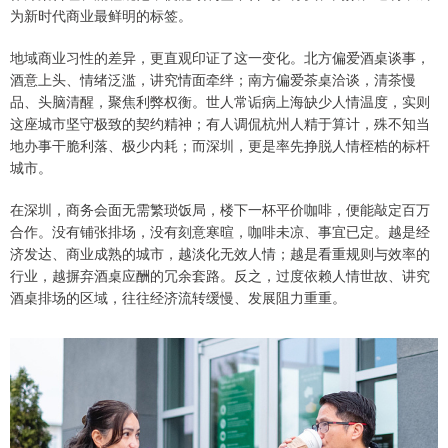
为新时代商业最鲜明的标签。
地域商业习性的差异，更直观印证了这一变化。北方偏爱酒桌谈事，
酒意上头、情绪泛滥，讲究情面牵绊；南方偏爱茶桌洽谈，清茶慢
品、头脑清醒，聚焦利弊权衡。世人常诟病上海缺少人情温度，实则
这座城市坚守极致的契约精神；有人调侃杭州人精于算计，殊不知当
地办事干脆利落、极少内耗；而深圳，更是率先挣脱人情桎梏的标杆
城市。
在深圳，商务会面无需繁琐饭局，楼下一杯平价咖啡，便能敲定百万
合作。没有铺张排场，没有刻意寒暄，咖啡未凉、事宜已定。越是经
济发达、商业成熟的城市，越淡化无效人情；越是看重规则与效率的
行业，越摒弃酒桌应酬的冗余套路。反之，过度依赖人情世故、讲究
酒桌排场的区域，往往经济流转缓慢、发展阻力重重。