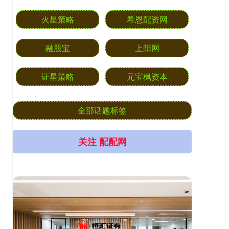
火星策略
希恩配资网
融股宝
上阳网
证星策略
元宝枫资本
全部话题标签
关注 配配网