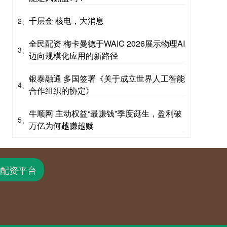
千层金 核电，大消息
2、
全民配资 梅卡曼德于WAIC 2026展示物理AI
3、
迈向规模化应用的新路径
银泰融通 多国签署《关于成立世界人工智能
4、
合作组织的协定》
牛顺网 主动权益“最赚钱”季度诞生，盈利破
5、
万亿为何越赚越赎
配资平台