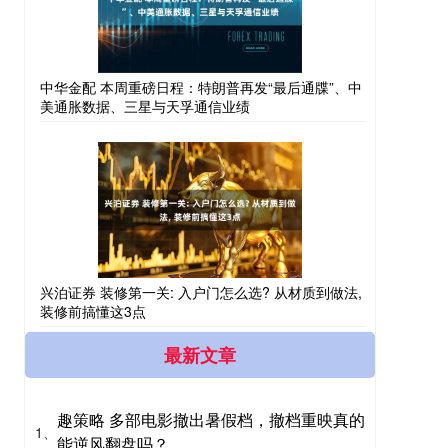
中华金配 本周重磅日程：特朗普再发“最后通牒”、中
美通胀数据、三星与天孚通信业绩
兴泊证券 装修第一关: 入户门怎么选? 从材质到做法,
装修前搞懂这3点
最新文章
趣策略 多部电影撤出暑假档，撤档重映真的
1、
能逆风翻盘吗？