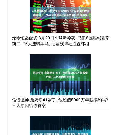
无锡恒鑫配资 3月29日NBA爆冷夜: 马刺8连胜锁西部
前二, 76人逆转黑马, 活塞残阵狂胜森林狼
信钰证券 詹姆斯41岁了, 他还值5000万年薪续约吗?
三大原因给你答案