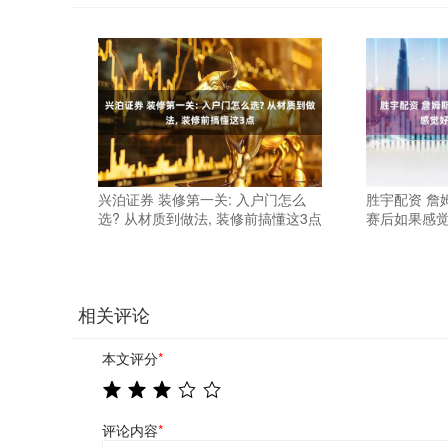
兴泊证券 装修第一关: 入户门怎么
胜宇配资 詹
选? 从材质到做法, 装修前搞懂这3点
赛后如果感
相关评论
本文评分
*
评论内容
*