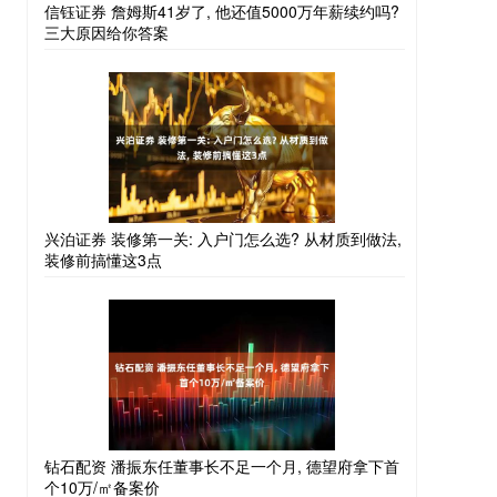
信钰证券 詹姆斯41岁了, 他还值5000万年薪续约吗?
三大原因给你答案
兴泊证券 装修第一关: 入户门怎么选? 从材质到做法,
装修前搞懂这3点
钻石配资 潘振东任董事长不足一个月, 德望府拿下首
个10万/㎡备案价