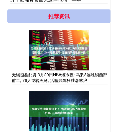
推荐资讯
无锡恒鑫配资 3月29日NBA爆冷夜: 马刺8连胜锁西部
前二, 76人逆转黑马, 活塞残阵狂胜森林狼