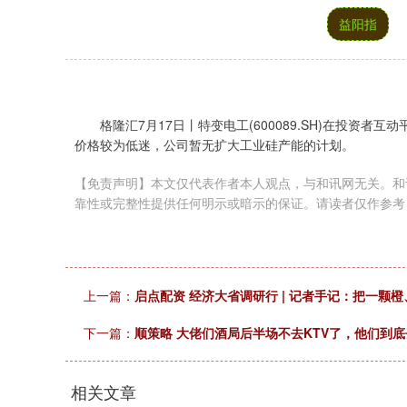
益阳指
格隆汇7月17日丨特变电工(600089.SH)在投资
价格较为低迷，公司暂无扩大工业硅产能的计划。
【免责声明】本文仅代表作者本人观点，与和讯网无关。和
靠性或完整性提供任何明示或暗示的保证。请读者仅作参考，并请自行承
上一篇：
启点配资 经济大省调研行 | 记者手记：把一颗
下一篇：
顺策略 大佬们酒局后半场不去KTV了，他们到
相关文章