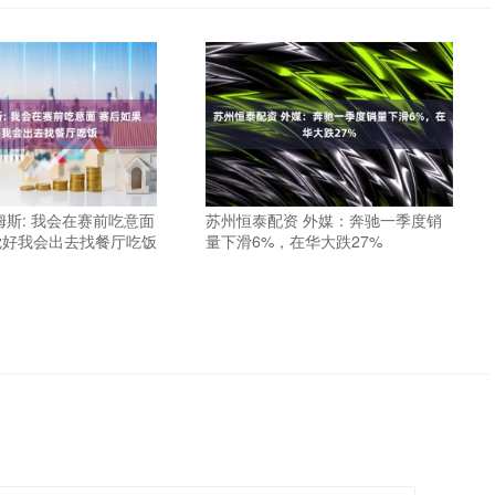
姆斯: 我会在赛前吃意面
苏州恒泰配资 外媒：奔驰一季度销
觉好我会出去找餐厅吃饭
量下滑6%，在华大跌27%